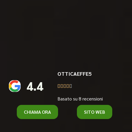
OTTICAEFFE5
4.4





Basato su 8 recensioni
CHIAMA ORA
SITO WEB