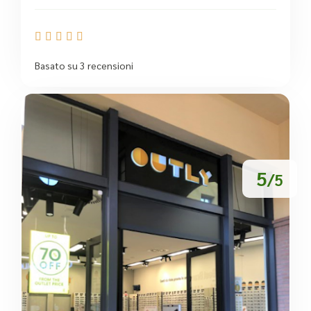





Basato su 3 recensioni
5
/5