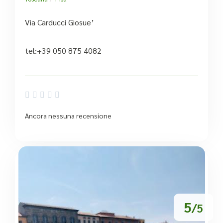
Via Carducci Giosue’
tel:+39 050 875 4082





Ancora nessuna recensione
5
/5