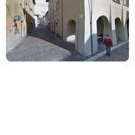
Ottica Immagini
/
Toscana
Cascina
Corso Giacomo Matteotti
tel:+39 050 703213