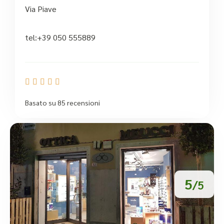
Via Piave
tel:+39 050 555889





Basato su 85 recensioni
5
/5