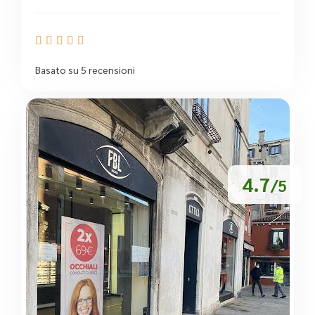





Basato su 5 recensioni
4.7
/5