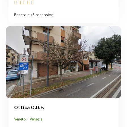





Basato su 3 recensioni
Ottica O.D.F.
/
Veneto
Venezia