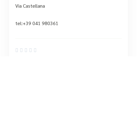
Via Castellana
tel:+39 041 980361





Ancora nessuna recensione
5
/5