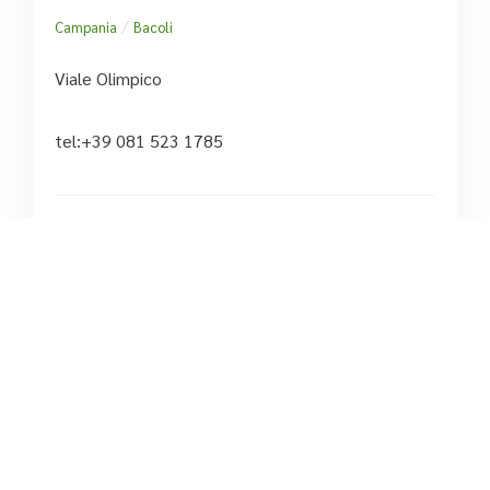
/
Campania
Bacoli
Viale Olimpico
tel:+39 081 523 1785





Basato su 2 recensioni