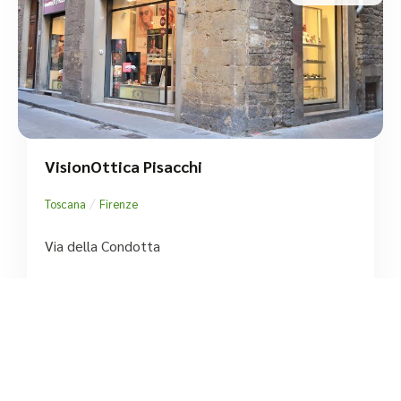
VisionOttica Pisacchi
/
Toscana
Firenze
Via della Condotta
tel:+39 055 214542




