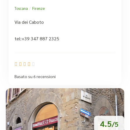
/
Toscana
Firenze
Via dei Caboto
tel:+39 347 887 2325





Basato su 6 recensioni
4.5
/5