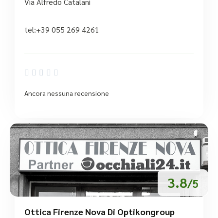
Via Alfredo Catalani
tel:+39 055 269 4261





Ancora nessuna recensione
3.8
/5
Ottica Firenze Nova Di Optikongroup