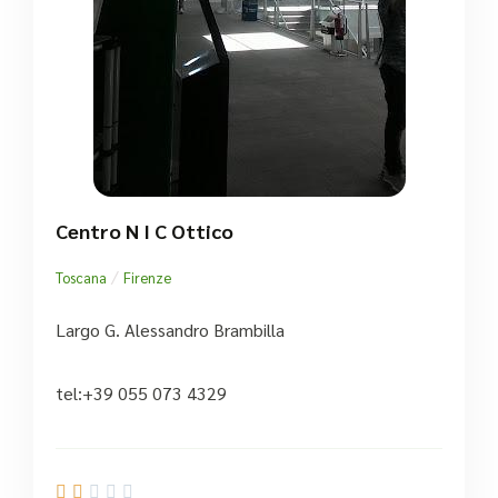
Centro N I C Ottico
/
Toscana
Firenze
Largo G. Alessandro Brambilla
tel:+39 055 073 4329




