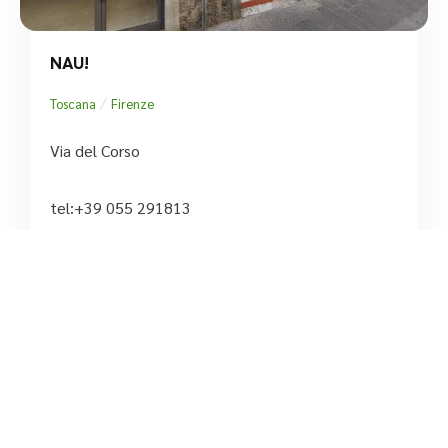
NAU!
/
Toscana
Firenze
Via del Corso
tel:+39 055 291813





Ancora nessuna recensione