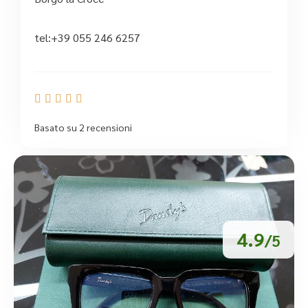
tel:+39 055 246 6257





Basato su 2 recensioni
4.9
/5