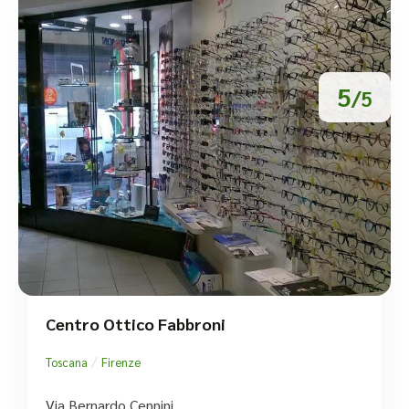
5
/5
Centro Ottico Fabbroni
/
Toscana
Firenze
Via Bernardo Cennini