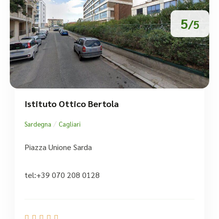
5
/5
Istituto Ottico Bertola
/
Sardegna
Cagliari
Piazza Unione Sarda
tel:+39 070 208 0128




