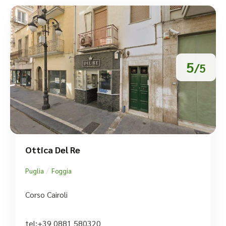
5
/5
Ottica Del Re
/
Puglia
Foggia
Corso Cairoli
tel:+39 0881 580320