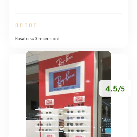





Basato su 3 recensioni
4.5
/5