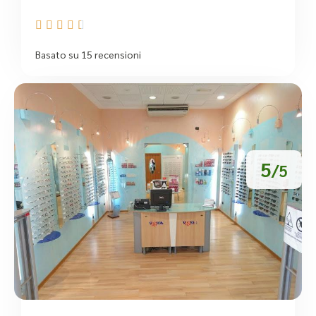





Basato su 15 recensioni
5
/5