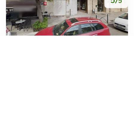
/5
Nuova Ottica Barbaro Di Elisabetta
Altobella
/
Puglia
Foggia
tel:+39 0881 775313





Basato su 1 recensioni