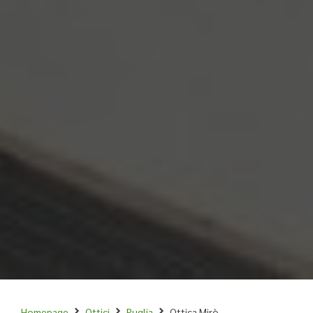
Homepage
Ottici
Puglia
Ottica Mirò