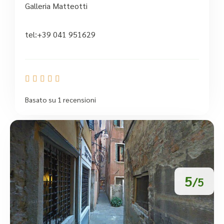
Galleria Matteotti
tel:+39 041 951629





Basato su 1 recensioni
5
/5