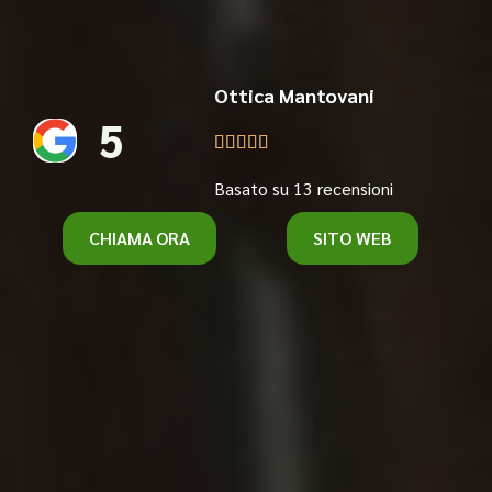
Ottica Mantovani
5





Basato su 13 recensioni
CHIAMA ORA
SITO WEB