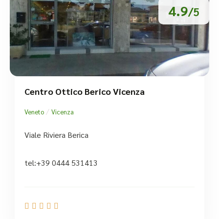
4.9
/5
Centro Ottico Berico Vicenza
/
Veneto
Vicenza
Viale Riviera Berica
tel:+39 0444 531413




