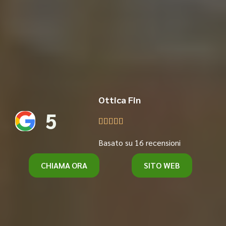
Ottica Fin
5





Basato su 16 recensioni
CHIAMA ORA
SITO WEB