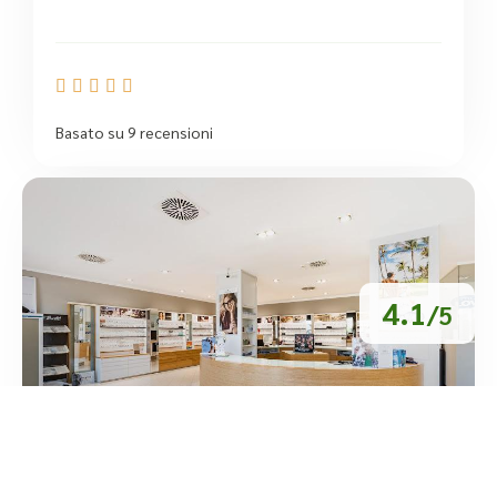





Basato su 9 recensioni
4.1
/5