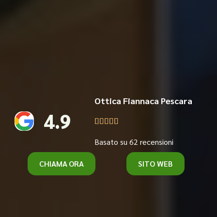
Ottica Fiannaca Pescara
4.9





Basato su 62 recensioni
CHIAMA ORA
SITO WEB