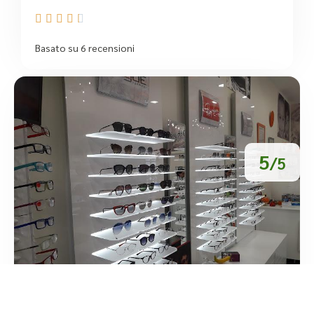





Basato su 6 recensioni
5
/5
Ottica Angelone Manuela Stadio