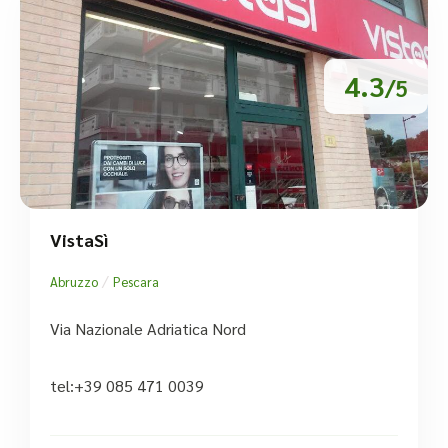
4.3
/5
VistaSì
/
Abruzzo
Pescara
Via Nazionale Adriatica Nord
tel:+39 085 471 0039