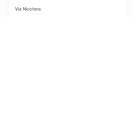
Via Nicotera
tel:+39 329 337 2744





Basato su 8 recensioni
5
/5