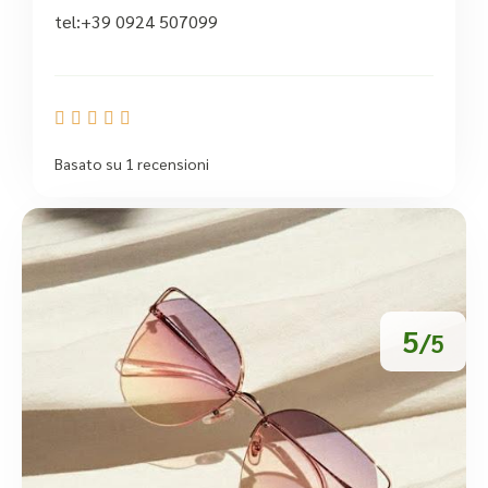
tel:+39 0924 507099





Basato su 1 recensioni
5
/5