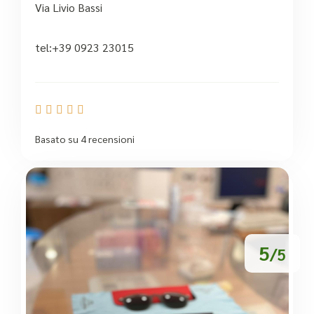
Via Livio Bassi
tel:+39 0923 23015





Basato su 4 recensioni
5
/5