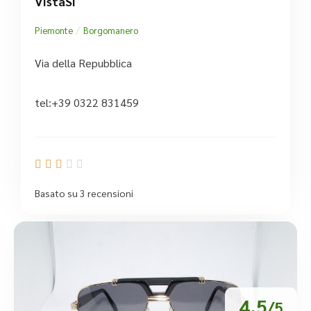
VistaSì
/
Piemonte
Borgomanero
Via della Repubblica
tel:+39 0322 831459





Basato su 3 recensioni
4.5
/5