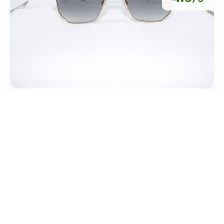
Studio Ottico Zurigo
/
Piemonte
Trecate
Via Galileo Ferraris
tel:+39 0321 783199




