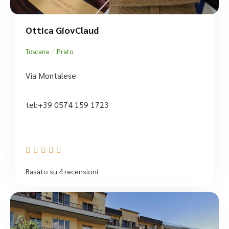
Ottica GiovClaud
/
Toscana
Prato
Via Montalese
tel:+39 0574 159 1723





Basato su 4 recensioni