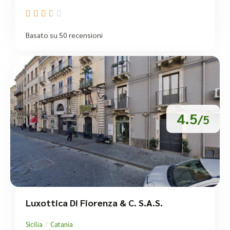





Basato su 50 recensioni
4.5
/5
Luxottica Di Fiorenza & C. S.a.S.
/
Sicilia
Catania