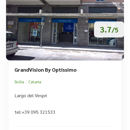
3.7
/5
GrandVision By Optissimo
/
Sicilia
Catania
Largo del Vespri
tel:+39 095 321533