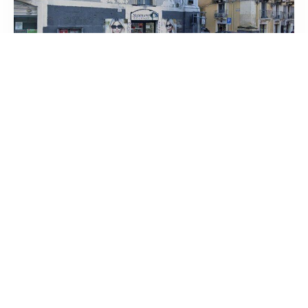
Ottica Mammano
/
Sicilia
Catania
Via Giuseppe Garibaldi
tel:+39 095 437515




