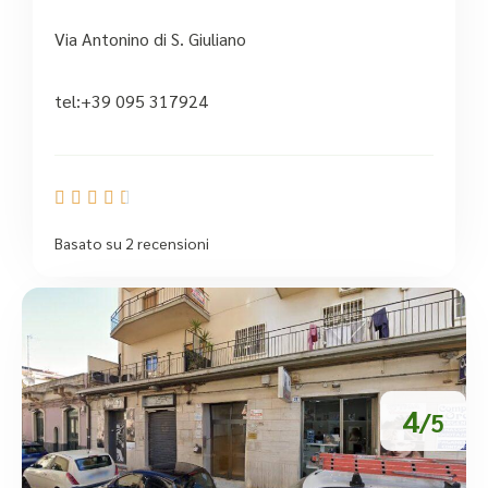
Via Antonino di S. Giuliano
tel:+39 095 317924





Basato su 2 recensioni
4
/5