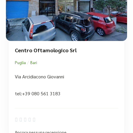
Centro Oftamologico Srl
/
Puglia
Bari
Via Arcidiacono Giovanni
tel:+39 080 561 3183





Ancora nessuna recensione