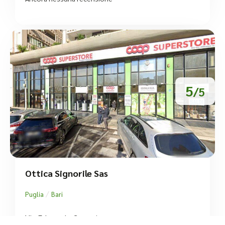
5
/5
Ottica Signorile Sas
/
Puglia
Bari
Via Edmondo Caccuri