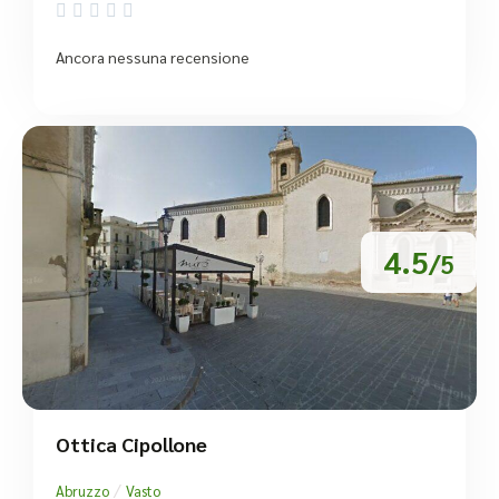





Ancora nessuna recensione
4.5
/5
Ottica Cipollone
/
Abruzzo
Vasto