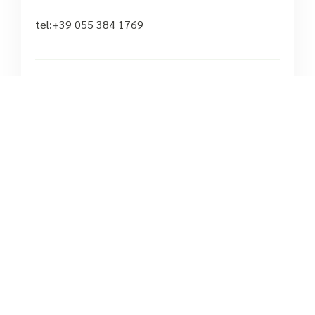
tel:+39 055 384 1769





Basato su 1 recensioni