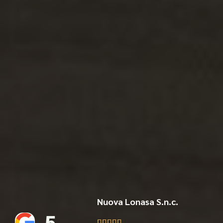
Nuova Lonasa S.n.c.
5




