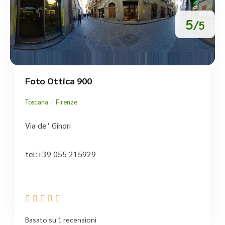
5
/5
Foto Ottica 900
/
Toscana
Firenze
Via de’ Ginori
tel:+39 055 215929





Basato su 1 recensioni