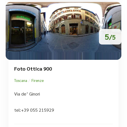
5
/5
Foto Ottica 900
/
Toscana
Firenze
Via de’ Ginori
tel:+39 055 215929