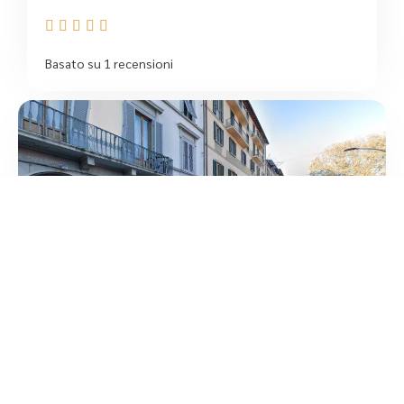





Basato su 1 recensioni
4
/5
Ottica Spizzone Di Spizzone Marco
Franco C Sas