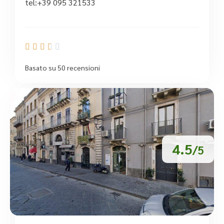
tel:+39 095 321533





Basato su 50 recensioni
4.5
/5