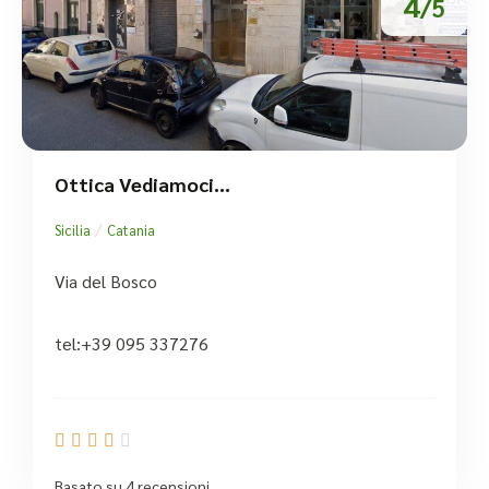
4
/5
Ottica Vediamoci…
/
Sicilia
Catania
Via del Bosco
tel:+39 095 337276





Basato su 4 recensioni