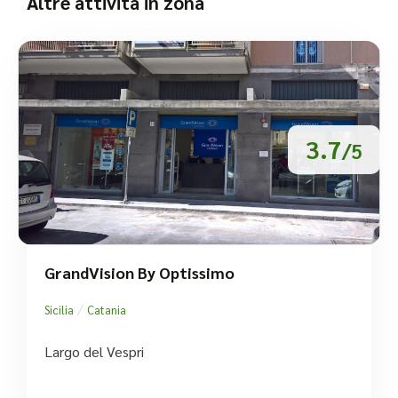
Altre attività in zona
3.7
/5
GrandVision By Optissimo
/
Sicilia
Catania
Largo del Vespri