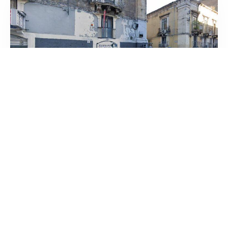
Ottica Mammano
/
Sicilia
Catania
Via Giuseppe Garibaldi
tel:+39 095 437515