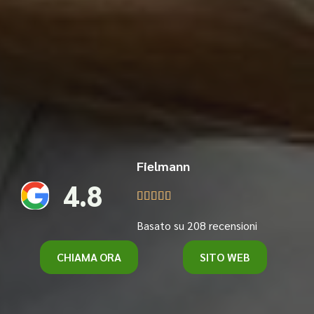
Fielmann
4.8





Basato su 208 recensioni
CHIAMA ORA
SITO WEB