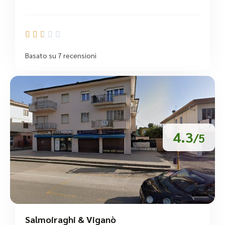





Basato su 7 recensioni
4.3
/5
Salmoiraghi & Viganò