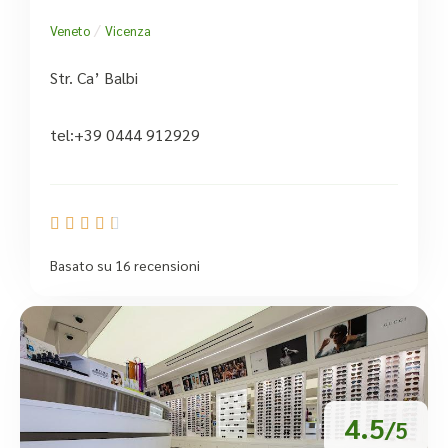
/
Veneto
Vicenza
Str. Ca’ Balbi
tel:+39 0444 912929





Basato su 16 recensioni
4.5
/5