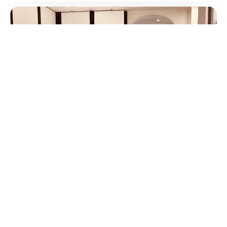
5
/5
Ottica Rizzo – Telese Terme
/
Campania
Telese
Via Roma
tel:+39 0824 903088