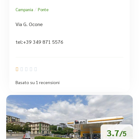
/
Campania
Ponte
Via G. Ocone
tel:+39 349 871 5576





Basato su 1 recensioni
3.7
/5