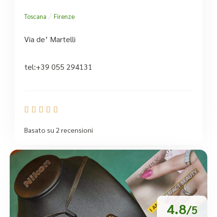
/
Toscana
Firenze
Via de’ Martelli
tel:+39 055 294131





Basato su 2 recensioni
4.8
/5