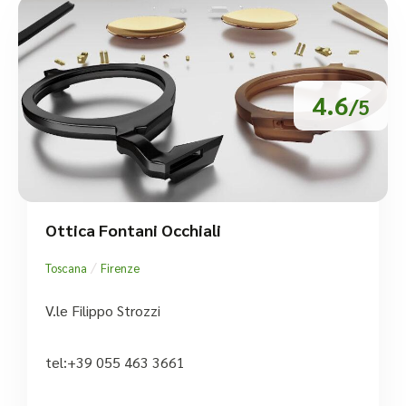
4.6
/5
Ottica Fontani Occhiali
/
Toscana
Firenze
V.le Filippo Strozzi
tel:+39 055 463 3661