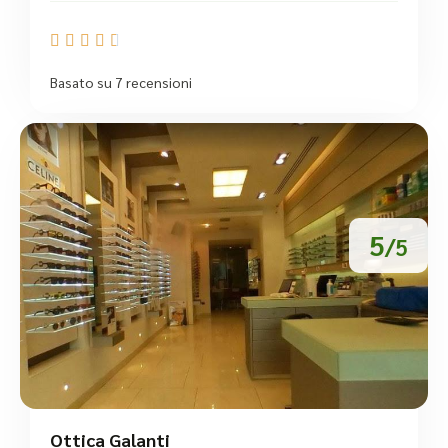





Basato su 7 recensioni
5
/5
Ottica Galanti