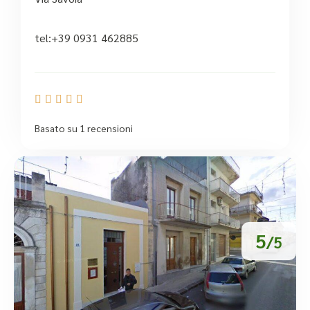
tel:+39 0931 462885





Basato su 1 recensioni
5
/5