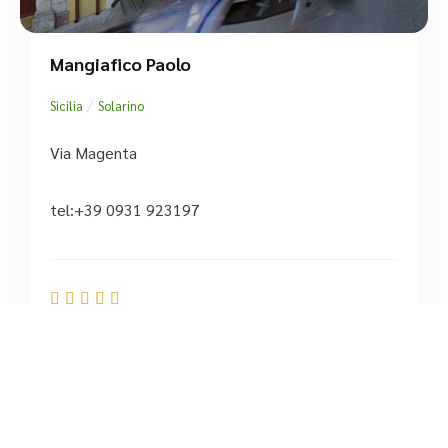
Mangiafico Paolo
/
Sicilia
Solarino
Via Magenta
tel:+39 0931 923197





Basato su 1 recensioni