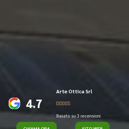
Arte Ottica Srl
4.7





Basato su 3 recensioni
CHIAMA ORA
SITO WEB