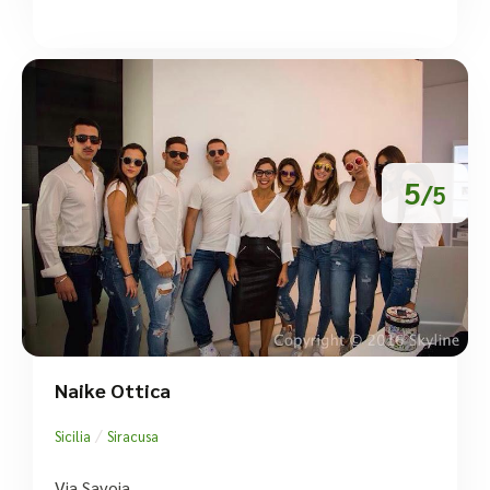
5
/5
Naike Ottica
/
Sicilia
Siracusa
Via Savoia